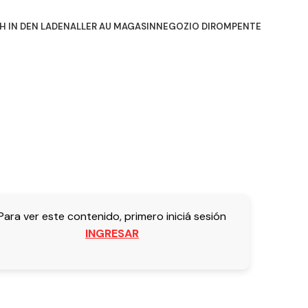
H IN DEN LADEN
ALLER AU MAGASIN
NEGOZIO DIROMPENTE
0
/
$
0.00
Para ver este contenido, primero iniciá sesión
INGRESAR