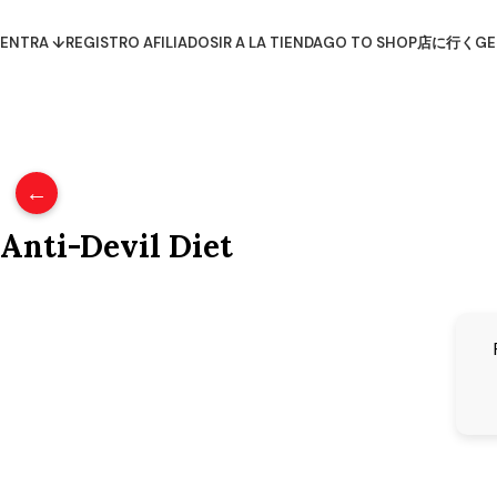
ENTRA ↓
REGISTRO AFILIADOS
IR A LA TIENDA
GO TO SHOP
店に行く
GE
←
Anti-Devil Diet