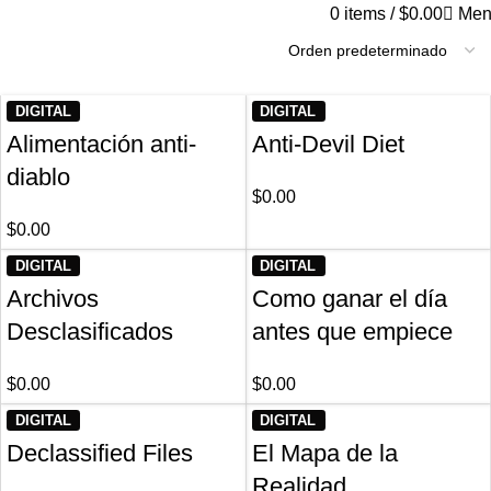
Categorías
0
items
/
$
0.00
Men
DIGITAL
DIGITAL
Alimentación anti-
Anti-Devil Diet
diablo
$
0.00
$
0.00
DIGITAL
DIGITAL
Archivos
Como ganar el día
Desclasificados
antes que empiece
$
0.00
$
0.00
DIGITAL
DIGITAL
Declassified Files
El Mapa de la
Realidad