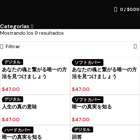
0
/
$
0.00
Categorías
Mostrando los 9 resultados
Filtrar
デジタル
ソフトカバー
あなたの魂と繋がる唯一の方
あなたの魂と繋がる唯一の方
法を見つけましょう
法を見つけましょう
$
47.00
$
47.00
デジタル
ソフトカバー
人生の真の意味
唯一の真実を知る
$
47.00
$
47.00
デジタル
ハードカバー
唯一の真実を知る
回答