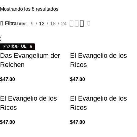
Categorías
0
/
$
0.00
Mostrando los 8 resultados
Filtrar
Ver
9
12
18
24
DIGITAL
DIGITAL
DIGITALE
NUMÉRIQUE
DIGITAL
デジタル
TAPA DURA
TAPA BLANDA
Das Evangelium der
El Evangelio de los
Reichen
Ricos
$
47.00
$
47.00
El Evangelio de los
El Evangelio de los
Ricos
Ricos
$
47.00
$
47.00