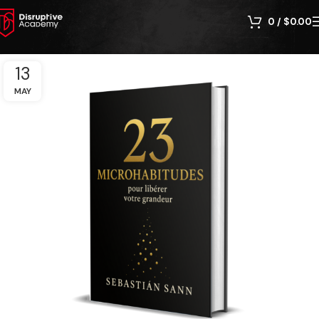
0
/
$
0.00
13
MAY