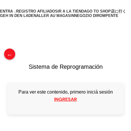
ENTRA ↓
REGISTRO AFILIADOS
IR A LA TIENDA
GO TO SHOP
店に行く
GEH IN DEN LADEN
ALLER AU MAGASIN
NEGOZIO DIROMPENTE
0
/
$
0.00
←
Sistema de Reprogramación
Para ver este contenido, primero iniciá sesión
INGRESAR