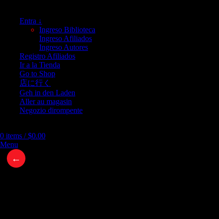
Entra ↓
Ingreso Biblioteca
Ingreso Afiliados
Ingreso Autores
Registro Afiliados
Ir a la Tienda
Go to Shop
店に行く
Geh in den Laden
Aller au magasin
Negozio dirompente
0
items
/
$
0.00
Menu
←
SÉSNOPER