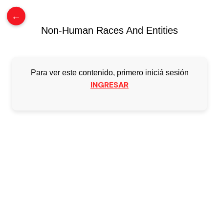
0
/
$
0.00
←
Non-Human Races And Entities
Para ver este contenido, primero iniciá sesión
INGRESAR