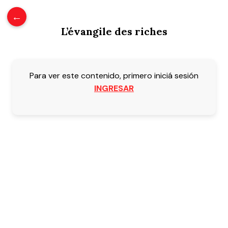
0
/
$
0.00
←
L’évangile des riches
Para ver este contenido, primero iniciá sesión
INGRESAR