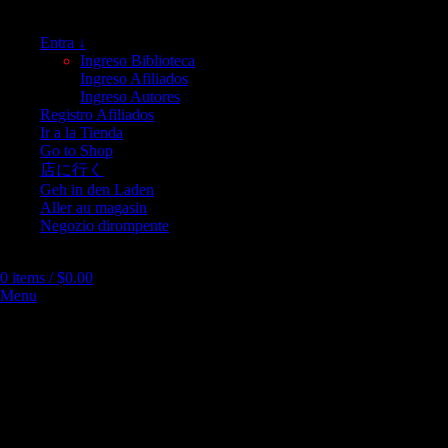
Entra ↓
Ingreso Biblioteca
Ingreso Afiliados
Ingreso Autores
Registro Afiliados
Ir a la Tienda
Go to Shop
店に行く
Geh in den Laden
Aller au magasin
Negozio dirompente
0
items
/
$
0.00
Menu