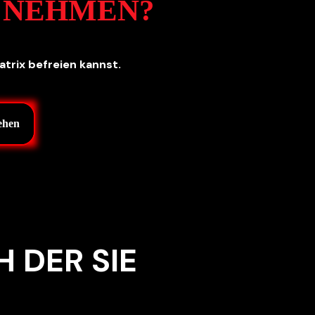
 NEHMEN?
atrix befreien kannst.
ehen
H DER SIE