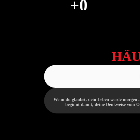
+
0
STUDENTEN DER WAHRHEIT
HÄU
Wenn du glaubst, dein Leben werde morgen an
beginnt damit, deine Denkweise vom Op