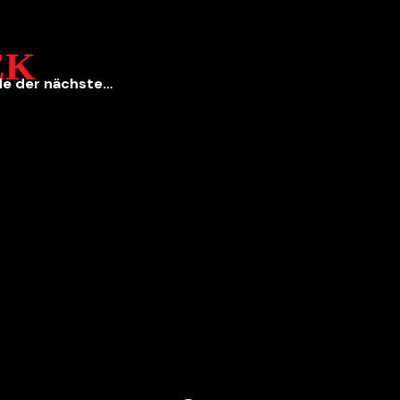
EK
de der nächste…