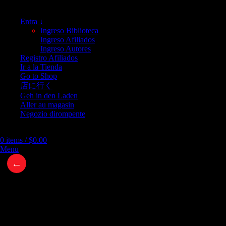
Entra ↓
Ingreso Biblioteca
Ingreso Afiliados
Ingreso Autores
Registro Afiliados
Ir a la Tienda
Go to Shop
店に行く
Geh in den Laden
Aller au magasin
Negozio dirompente
0
items
/
$
0.00
Menu
←
El Mapa de la Realidad