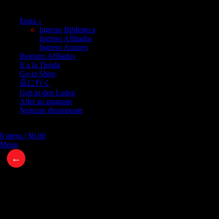
Entra ↓
Ingreso Biblioteca
Ingreso Afiliados
Ingreso Autores
Registro Afiliados
Ir a la Tienda
Go to Shop
店に行く
Geh in den Laden
Aller au magasin
Negozio dirompente
0
items
/
$
0.00
Menu
←
Documento oficial de la CIA sobre estados e