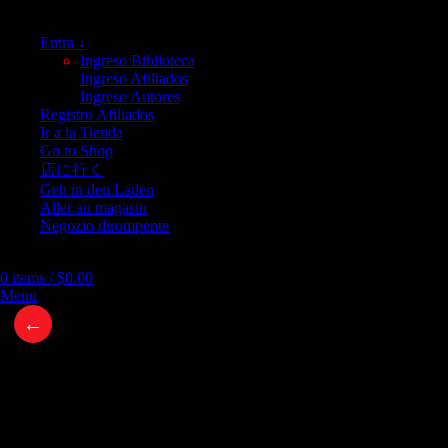
Entra ↓
Ingreso Biblioteca
Ingreso Afiliados
Ingreso Autores
Registro Afiliados
Ir a la Tienda
Go to Shop
店に行く
Geh in den Laden
Aller au magasin
Negozio dirompente
0
items
/
$
0.00
Menu
←
Como ganar el día antes que empiece