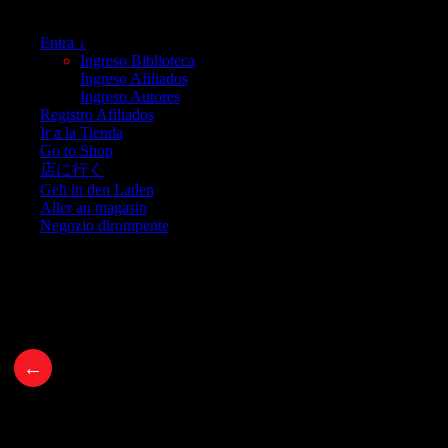
Entra ↓
Ingreso Biblioteca
Ingreso Afiliados
Ingreso Autores
Registro Afiliados
Ir a la Tienda
Go to Shop
店に行く
Geh in den Laden
Aller au magasin
Negozio dirompente
←
111 citations sur l’abondance qui changeron