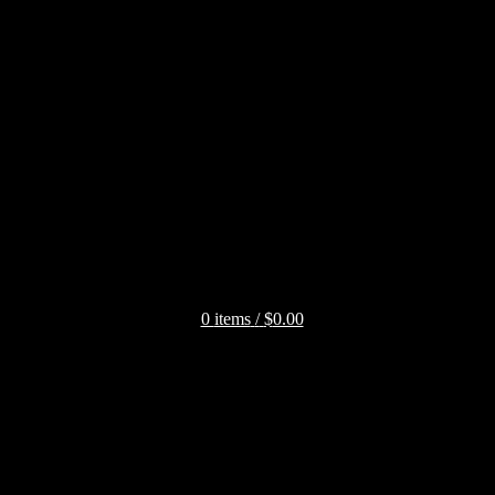
0
items
/
$
0.00
t votre vie